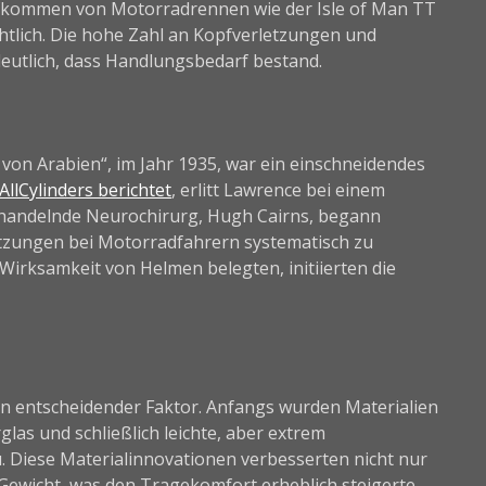
kommen von Motorradrennen wie der Isle of Man TT
htlich. Die hohe Zahl an Kopfverletzungen und
eutlich, dass Handlungsbedarf bestand.
von Arabien“, im Jahr 1935, war ein einschneidendes
llCylinders berichtet
, erlitt Lawrence bei einem
ehandelnde Neurochirurg, Hugh Cairns, begann
etzungen bei Motorradfahrern systematisch zu
Wirksamkeit von Helmen belegten, initiierten die
 ein entscheidender Faktor. Anfangs wurden Materialien
las und schließlich leichte, aber extrem
. Diese Materialinnovationen verbesserten nicht nur
Gewicht, was den Tragekomfort erheblich steigerte.