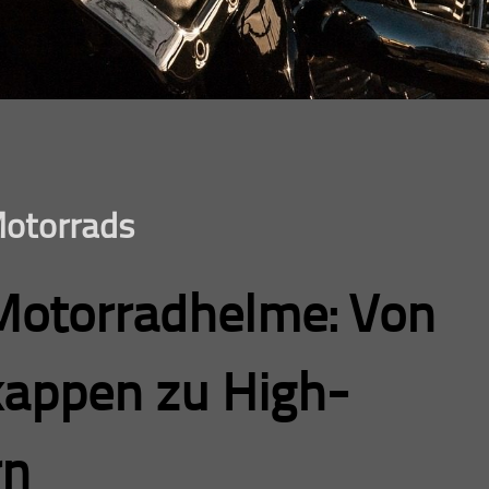
Motorrads
 Motorradhelme: Von
kappen zu High-
rn